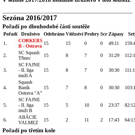
Sezóna 2016/2017
Pořadí po dlouhodobé části soutěže
Pořadí
Družstvo
Odehráno
Vítězství
Prohry
Scr
Zápasy
Set
CORKERS
1.
15
15
0
0
49:11
159:
B - Ostrava
SC Squash
2.
15
8
7
0
31:29
112:
Třinec
SC FAJNE
3.
- II. liga
15
8
7
0
30:30
111:
muži A
Squash
4.
Baník
15
7
8
0
30:30
103:
Ostrava "A"
SC FAJNE
5.
- II. liga
15
5
10
0
23:37
82:1
muži B
ABÁCIE
6.
15
2
11
2
17:43
64:1
VALMEZ
Pořadí po třetím kole