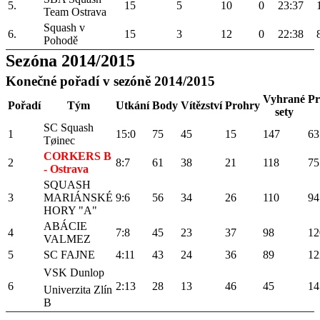
5.
15
5
10
0
23:37
Team Ostrava
Squash v
6.
15
3
12
0
22:38
Pohodě
Sezóna 2014/2015
Konečné pořadí v sezóně 2014/2015
Vyhrané
Pr
Pořadí
Tým
Utkání
Body
Vítězství
Prohry
sety
SC Squash
1
15:0
75
45
15
147
63
Tøinec
CORKERS B
2
8:7
61
38
21
118
75
- Ostrava
SQUASH
3
MARIÁNSKÉ
9:6
56
34
26
110
94
HORY "A"
ABÁCIE
4
7:8
45
23
37
98
12
VALMEZ
5
SC FAJNE
4:11
43
24
36
89
12
VSK Dunlop
6
2:13
28
13
46
45
14
Univerzita Zlín
B