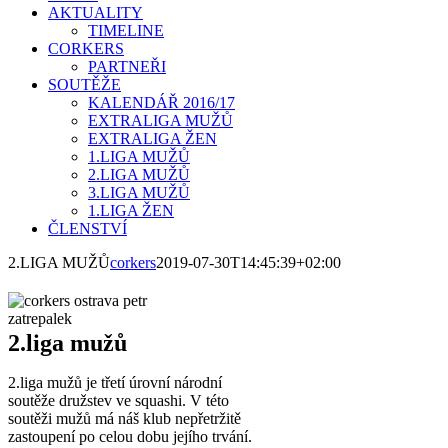
AKTUALITY
TIMELINE
CORKERS
PARTNEŘI
SOUTĚŽE
KALENDÁŘ 2016/17
EXTRALIGA MUŽŮ
EXTRALIGA ŽEN
1.LIGA MUŽŮ
2.LIGA MUŽŮ
3.LIGA MUŽŮ
1.LIGA ŽEN
ČLENSTVÍ
2.LIGA MUŽŮ
corkers
2019-07-30T14:45:39+02:00
2.liga mužů
2.liga mužů je třetí úrovní národní
soutěže družstev ve squashi. V této
soutěži mužů má náš klub nepřetržitě
zastoupení po celou dobu jejího trvání.