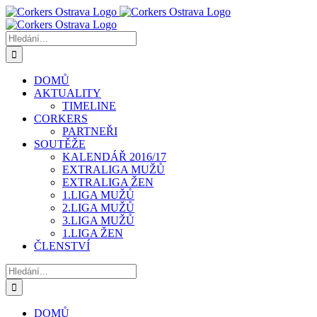
Přeskočit
na
obsah
Hledat:
DOMŮ
AKTUALITY
TIMELINE
CORKERS
PARTNEŘI
SOUTĚŽE
KALENDÁŘ 2016/17
EXTRALIGA MUŽŮ
EXTRALIGA ŽEN
1.LIGA MUŽŮ
2.LIGA MUŽŮ
3.LIGA MUŽŮ
1.LIGA ŽEN
ČLENSTVÍ
Hledat:
DOMŮ