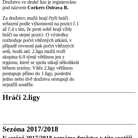
Družstvo ve druhé lize je registrováno
pod názvem
Corkers Ostrava B.
Za družstvo mužů hrají čtyři hráči
seřazení podle výkonnosti na pozici č.1
až č.4 s tím, že proti sobě hrají vždy
hráči na stejné pozici. O výsledku
rozhoduje počet vítězných utkání, v
případě rovnosti pak počet vítězných
setů, bodů atd. 2.ligu mužů tvoří
skupina 6-9 týmů většinou jen z
regionu, které se spolu utkají několikrát
během sezóny. Vítěz 2.ligy většinou
postupuje přímo do 1.ligy, poslední
jedno nebo dvě družstva sestupují do
nejnižší soutěže.
Hráči 2.ligy
Sezóna 2017/2018
V sezóně 2017/2018 nemáme družstvo v této soutěži.