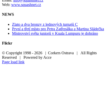
Email:
info@squashnet.cz
Web:
www.squashnet.cz
NEWS
Zlato a dva bronzy z lednových turnajů C
První a třetí místo pro Petra Zatřepálka a Martina Sládečka
Mistrovství světa juniorů v Kuala Lumpuru je dohráno
Flickr
© Copyright 1998 -
2026 | Corkers Ostrava | All Rights
Reserved | Powered by Acce
Facebook
Flickr
Page load link