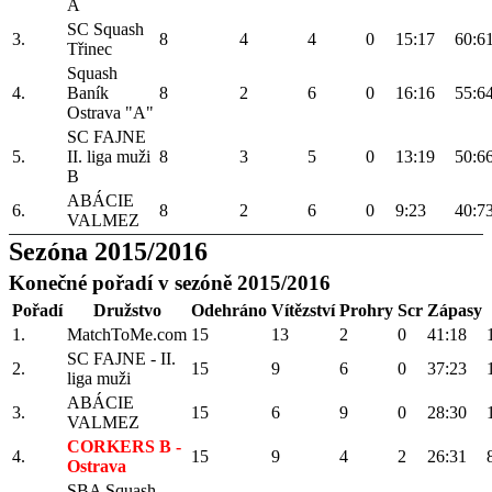
A
SC Squash
3.
8
4
4
0
15:17
60:6
Třinec
Squash
4.
Baník
8
2
6
0
16:16
55:6
Ostrava "A"
SC FAJNE
5.
II. liga muži
8
3
5
0
13:19
50:6
B
ABÁCIE
6.
8
2
6
0
9:23
40:7
VALMEZ
Sezóna 2015/2016
Konečné pořadí v sezóně 2015/2016
Pořadí
Družstvo
Odehráno
Vítězství
Prohry
Scr
Zápasy
1.
MatchToMe.com
15
13
2
0
41:18
SC FAJNE - II.
2.
15
9
6
0
37:23
liga muži
ABÁCIE
3.
15
6
9
0
28:30
VALMEZ
CORKERS B -
4.
15
9
4
2
26:31
Ostrava
SBA Squash