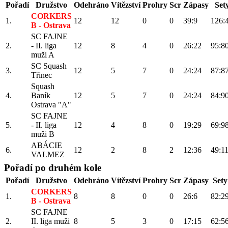
Pořadí
Družstvo
Odehráno
Vítězství
Prohry
Scr
Zápasy
Set
CORKERS
1.
12
12
0
0
39:9
126:
B - Ostrava
SC FAJNE
2.
- II. liga
12
8
4
0
26:22
95:8
muži A
SC Squash
3.
12
5
7
0
24:24
87:8
Třinec
Squash
4.
Baník
12
5
7
0
24:24
84:9
Ostrava "A"
SC FAJNE
5.
- II. liga
12
4
8
0
19:29
69:9
muži B
ABÁCIE
6.
12
2
8
2
12:36
49:1
VALMEZ
Pořadí po druhém kole
Pořadí
Družstvo
Odehráno
Vítězství
Prohry
Scr
Zápasy
Sety
CORKERS
1.
8
8
0
0
26:6
82:2
B - Ostrava
SC FAJNE
2.
II. liga muži
8
5
3
0
17:15
62:5