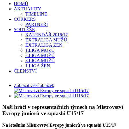
DOMŮ
AKTUALITY
TIMELINE
CORKERS
PARTNEŘI
SOUTĚŽE
KALENDÁŘ 2016/17
EXTRALIGA MUŽŮ
EXTRALIGA ŽEN
1.LIGA MUŽŮ
2.LIGA MUŽŮ
3.LIGA MUŽŮ
1.LIGA ŽEN
ČLENSTVÍ
Zobrazit větší obrázek
Naši hráči v reprezentačních týmech na Mistrovství
Evropy juniorů ve squashi U15/17
Na letošním Mistrovství Evropy juniorů ve squashi U15/17