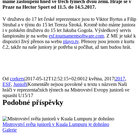
máme zastoupení hned ve třech týmech dvou zemí. Hraje se v
Praze na Hector Sport od 11.5. do 14.5.2017.
V družstvu do 17 let české reprezentace jsou to Viktor Byrtus a Filip
Struhal a v týmu do 15 let Tereza Široká. Kromě toho máme juniora
i v polském družstvu do 15 let Jakuba Gogola. Výsledkový servis
šampionátu je na webu
esf.tournamentsoftware.com
. Z ME je také k
dispozici živý přenos na webu
playo.tv
. Přenosy jsou jenom z kurtu
č.2, takže na naše juniory je potřeba si počíhat, až tam budou hrát.
Od
corkers
|
2017-05-12T12:52:15+02:00
12 května, 2017
|
2017
,
ESF
,
Junioři
|
Komentáře nejsou povolené
u textu s názvem Naši
hráči v reprezentačních týmech na Mistrovství Evropy juniorů ve
squashi U15/17
Podobné příspěvky
Mistrovství světa juniorů v Kuala Lumpuru je dohráno
Galerie