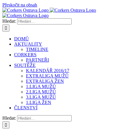
Přeskočit na obsah
Hledat:
DOMŮ
AKTUALITY
TIMELINE
CORKERS
PARTNEŘI
SOUTĚŽE
KALENDÁŘ 2016/17
EXTRALIGA MUŽŮ
EXTRALIGA ŽEN
1.LIGA MUŽŮ
2.LIGA MUŽŮ
3.LIGA MUŽŮ
1.LIGA ŽEN
ČLENSTVÍ
Hledat: