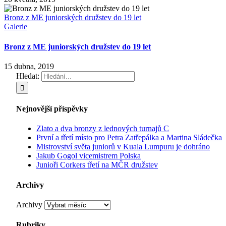
Bronz z ME juniorských družstev do 19 let
Galerie
Bronz z ME juniorských družstev do 19 let
15 dubna, 2019
Hledat:
Nejnovější příspěvky
Zlato a dva bronzy z lednových turnajů C
První a třetí místo pro Petra Zatřepálka a Martina Sládečka
Mistrovství světa juniorů v Kuala Lumpuru je dohráno
Jakub Gogol vicemistrem Polska
Junioři Corkers třetí na MČR družstev
Archivy
Archivy
Rubriky