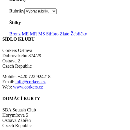
Rubriky
Štítky
Bronz
ME
MR
MS
Stříbro
Zlato
Žebříčky
SÍDLO KLUBU
Corkers Ostrava
Dobrovskeho 874/29
Ostrava 2
Czech Republic
-------------------------
Mobile: +420 722 924218
Email:
info@corkers.cz
Web:
www.corkers.cz
DOMÁCÍ KURTY
SBA Squash Club
Horymírova 5
Ostrava Zábřeh
Czech Republic