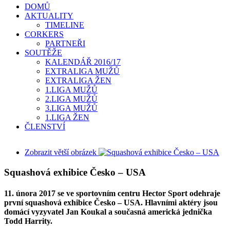
DOMŮ
AKTUALITY
TIMELINE
CORKERS
PARTNEŘI
SOUTĚŽE
KALENDÁŘ 2016/17
EXTRALIGA MUŽŮ
EXTRALIGA ŽEN
1.LIGA MUŽŮ
2.LIGA MUŽŮ
3.LIGA MUŽŮ
1.LIGA ŽEN
ČLENSTVÍ
Zobrazit větší obrázek
Squashová exhibice Česko – USA
11. února 2017 se ve sportovním centru Hector Sport odehraje
první squashová exhibice Česko – USA. Hlavními aktéry jsou
domácí vyzyvatel Jan Koukal a současná americká jednička
Todd Harrity.