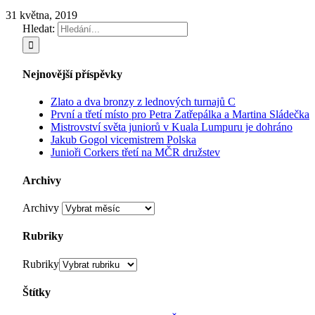
31 května, 2019
Hledat:
Nejnovější příspěvky
Zlato a dva bronzy z lednových turnajů C
První a třetí místo pro Petra Zatřepálka a Martina Sládečka
Mistrovství světa juniorů v Kuala Lumpuru je dohráno
Jakub Gogol vicemistrem Polska
Junioři Corkers třetí na MČR družstev
Archivy
Archivy
Rubriky
Rubriky
Štítky