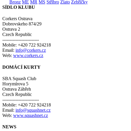
Bronz
ME
MR
MS
Stříbro
Zlato
Žebříčky
SÍDLO KLUBU
Corkers Ostrava
Dobrovskeho 874/29
Ostrava 2
Czech Republic
-------------------------
Mobile: +420 722 924218
Email:
info@corkers.cz
Web:
www.corkers.cz
DOMÁCÍ KURTY
SBA Squash Club
Horymírova 5
Ostrava Zábřeh
Czech Republic
-------------------------
Mobile: +420 722 924218
Email:
info@squashnet.cz
Web:
www.squashnet.cz
NEWS