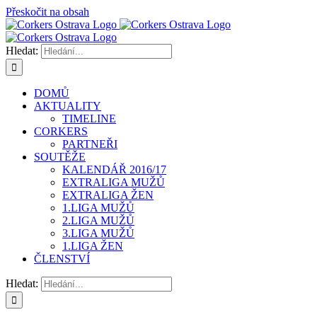
Přeskočit na obsah
Hledat:
DOMŮ
AKTUALITY
TIMELINE
CORKERS
PARTNEŘI
SOUTĚŽE
KALENDÁŘ 2016/17
EXTRALIGA MUŽŮ
EXTRALIGA ŽEN
1.LIGA MUŽŮ
2.LIGA MUŽŮ
3.LIGA MUŽŮ
1.LIGA ŽEN
ČLENSTVÍ
Hledat: