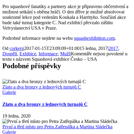
Pro squashové fanatiky a partnery akce je připraveno občerstvení a
možnost setkání s oběma hráči. O den dříve je možné absolvovat
soukromé lekce pod vedením Koukala a Harrityho. Součástí akce
bude také turnaj kategorie C. Nad exhibicí převzalo záštitu
Velvyslanectví USA v Praze.
Podrobné informace nejdete na webu
squashexhibition.com
.
Od
corkers
|
2017-01-15T23:09:09+01:00
15 ledna, 2017
|
2017
,
Dospělí
,
Exhibice
,
Informace
,
Muží
|
Komentáře nejsou povolené
u
textu s názvem Squashová exhibice Česko – USA
Podobné příspěvky
Zlato a dva bronzy z lednových turnajů C
Galerie
Zlato a dva bronzy z lednových turnajů C
19 ledna, 2020
První a třetí místo pro Petra Zatřepálka a Martina Sládečka
Galerie